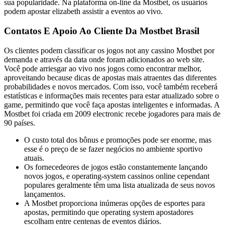
sua popularidade. Na plataforma on-line da Mostbet, os usuários
podem apostar elizabeth assistir a eventos ao vivo.
Contatos E Apoio Ao Cliente Da Mostbet Brasil
Os clientes podem classificar os jogos not any cassino Mostbet por
demanda e através da data onde foram adicionados ao web site.
Você pode arriesgar ao vivo nos jogos como encontrar melhor,
aproveitando because dicas de apostas mais atraentes das diferentes
probabilidades e novos mercados. Com isso, você também receberá
estatísticas e informações mais recentes para estar atualizado sobre o
game, permitindo que você faça apostas inteligentes e informadas. A
Mostbet foi criada em 2009 electronic recebe jogadores para mais de
90 países.
O custo total dos bônus e promoções pode ser enorme, mas
esse é o preço de se fazer negócios no ambiente sportivo
atuais.
Os fornecedeores de jogos estão constantemente lançando
novos jogos, e operating-system cassinos online cependant
populares geralmente têm uma lista atualizada de seus novos
lançamentos.
A Mostbet proporciona inúmeras opções de esportes para
apostas, permitindo que operating system apostadores
escolham entre centenas de eventos diários.