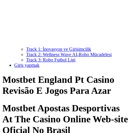
Track 1: İnovasyon ve Girişimcilik
Track 2: Wellness Wave AI-Robo Mücadelesi
Track 3: Robo Futbol Ligi
Giriş yapmak
Mostbet England Pt Casino
Revisão E Jogos Para Azar
Mostbet Apostas Desportivas
At The Casino Online Web-site
Oficial No Brasil