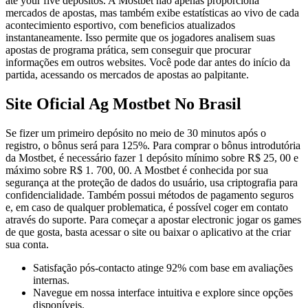
até your five depósitos. A Mostbet não apenas proporciona
mercados de apostas, mas também exibe estatísticas ao vivo de cada
acontecimiento esportivo, com beneficios atualizados
instantaneamente. Isso permite que os jogadores analisem suas
apostas de programa prática, sem conseguir que procurar
informações em outros websites. Você pode dar antes do início da
partida, acessando os mercados de apostas ao palpitante.
Site Oficial Ag Mostbet No Brasil
Se fizer um primeiro depósito no meio de 30 minutos após o
registro, o bônus será para 125%. Para comprar o bônus introdutória
da Mostbet, é necessário fazer 1 depósito mínimo sobre R$ 25, 00 e
máximo sobre R$ 1. 700, 00. A Mostbet é conhecida por sua
segurança at the proteção de dados do usuário, usa criptografia para
confidencialidade. Também possui métodos de pagamento seguros
e, em caso de qualquer problematica, é possível coger em contato
através do suporte. Para começar a apostar electronic jogar os games
de que gosta, basta acessar o site ou baixar o aplicativo at the criar
sua conta.
Satisfação pós-contacto atinge 92% com base em avaliações
internas.
Navegue em nossa interface intuitiva e explore since opções
disponíveis.