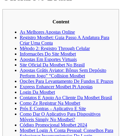
Content
As Melhores Apostas Online
Registro Mostbet: Guia Passo A Andatura Para
Criar Uma Conta
Método 2: Registro Through Celular
Informações Do Site Mostbet
Apostas Em Esportes Virtuais
Site Oficial Da Mostbet No Brasil
Apostas Grátis Aviator: Bônus Sem Depósito
Perform Jogo” “Collision Mostbet
Opções Para Levantamento De Fundos E Prazos
Express Enhancer Mostbet Pt Apostas
Login Da Mostbet
Contatos E Apoio Ao Cliente Da Mostbet Brasil
Como Ze Registrar Na Mostbet
Prós E Contras – Aplicativo E Site
Como Dar O Aplicativo Para Dispositivos
Móveis Simply No Mostbet?
Código Promocional Mostbet 2024
Mostbet Login À Conta Pessoal: Conselhos Para
Solucionar Inconveniencias De Login