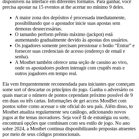
disponíveis na interface em diferentes formatos. Para ganhar, você
precisa apostar na 15 eventos at the acertar no mínimo 9 deles.
A maior zona dos depósitos é processada imediatamente,
possibilitando que o apostador inicie suas apostas sem
demoras desnecessárias.
O tamanho perform prêmio máximo (jackpot) está
aumentando gradualmente devido às apostas dos usuários.
Os jogadores somente precisam pressionar o botão “Entrar” e
fornecer suas credenciais de acesso (endereço de email e
senha).
A Mostbet também oferece uma seção de cassino ao vivo,
onde os apostadores podem interagir com crupiês reais e
outros jogadores em tempo real.
Ela vem frequentemente recomendada para iniciantes que começam
some sort of descartar os princípios do jogo. Ganha o adversário os
quais marcar o número de pontos cependant próximo possível de 9
em duas ou três cartas. Informações de get access MostBet com
pontos sobre como acessar o site oficial do seu país. Além disso, to
Mostbet atualiza regularmente seu catálogo, adicionando novos
jogos at the temas inovadores. Seja você fã de estratégia ou sorte,
encontrará opções que combinam com seu estilo de jogo. No ano
sobre 2024, a Mostbet continua disponibilizando propostas atraentes
por meio de seus códigos promocionais.