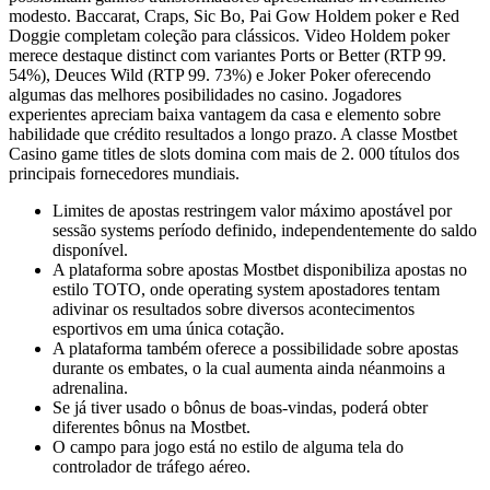
modesto. Baccarat, Craps, Sic Bo, Pai Gow Holdem poker e Red
Doggie completam coleção para clássicos. Video Holdem poker
merece destaque distinct com variantes Ports or Better (RTP 99.
54%), Deuces Wild (RTP 99. 73%) e Joker Poker oferecendo
algumas das melhores posibilidades no casino. Jogadores
experientes apreciam baixa vantagem da casa e elemento sobre
habilidade que crédito resultados a longo prazo. A classe Mostbet
Casino game titles de slots domina com mais de 2. 000 títulos dos
principais fornecedores mundiais.
Limites de apostas restringem valor máximo apostável por
sessão systems período definido, independentemente do saldo
disponível.
A plataforma sobre apostas Mostbet disponibiliza apostas no
estilo TOTO, onde operating system apostadores tentam
adivinar os resultados sobre diversos acontecimentos
esportivos em uma única cotação.
A plataforma também oferece a possibilidade sobre apostas
durante os embates, o la cual aumenta ainda néanmoins a
adrenalina.
Se já tiver usado o bônus de boas-vindas, poderá obter
diferentes bônus na Mostbet.
O campo para jogo está no estilo de alguma tela do
controlador de tráfego aéreo.