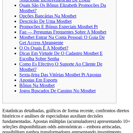
Quais São Os Bônus Elizabeth Promoções Da
Mostbet?
Opções Bancárias Na Mostbet
Descrição De Uma Mostbet
Promoções E Bónus Especiais Mostbet Pt
Faq — Perguntas Frequentes Sobre A Mostbet
Mostbet Entrar Na Conta Pessoal: O Guia De
Get Access Abrangente
O Os Quais É A Mostbet?
Dicas Em Virtude De O Cadastro Mostbet E
Escolha Sobre Senha
Como Es Efectivo O Suporte Ao Cliente De
Mostbet?
Sexta-feira Das Vitórias Mostbet Pt Apostas
Apostas Em Esports
Bônus Na Mostbet
Jogos Buscados De Cassino No Mostbet
Estatísticas detalhadas, gráficos de forma recente, confrontos diretos
históricos e análises de especialistas auxiliam decisões
fundamentadas. Apostas múltiplas (acumuladores) apresentando 10+
seleções disponibilizam odds astronómicas – embora arriscadas,
possibilitam ganhos transformadores apresentando investimento