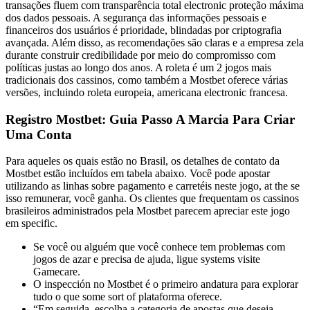
transações fluem com transparência total electronic proteção máxima
dos dados pessoais. A segurança das informações pessoais e
financeiros dos usuários é prioridade, blindadas por criptografia
avançada. Além disso, as recomendações são claras e a empresa zela
durante construir credibilidade por meio do compromisso com
políticas justas ao longo dos anos. A roleta é um 2 jogos mais
tradicionais dos cassinos, como também a Mostbet oferece várias
versões, incluindo roleta europeia, americana electronic francesa.
Registro Mostbet: Guia Passo A Marcia Para Criar
Uma Conta
Para aqueles os quais estão no Brasil, os detalhes de contato da
Mostbet estão incluídos em tabela abaixo. Você pode apostar
utilizando as linhas sobre pagamento e carretéis neste jogo, at the se
isso remunerar, você ganha. Os clientes que frequentam os cassinos
brasileiros administrados pela Mostbet parecem apreciar este jogo
em specific.
Se você ou alguém que você conhece tem problemas com
jogos de azar e precisa de ajuda, ligue systems visite
Gamecare.
O inspección no Mostbet é o primeiro andatura para explorar
tudo o que some sort of plataforma oferece.
“Em seguida, escolha a categoria de apostas que deseja