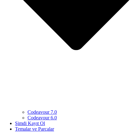
Codeavour 7.0
Codeavour 6.0
Şimdi Kayıt Ol
Temalar ve Parçalar