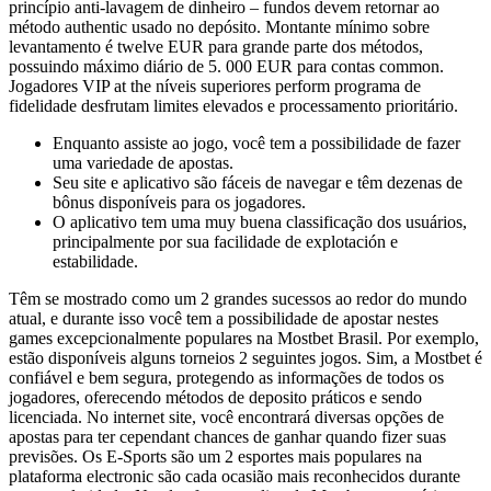
princípio anti-lavagem de dinheiro – fundos devem retornar ao
método authentic usado no depósito. Montante mínimo sobre
levantamento é twelve EUR para grande parte dos métodos,
possuindo máximo diário de 5. 000 EUR para contas common.
Jogadores VIP at the níveis superiores perform programa de
fidelidade desfrutam limites elevados e processamento prioritário.
Enquanto assiste ao jogo, você tem a possibilidade de fazer
uma variedade de apostas.
Seu site e aplicativo são fáceis de navegar e têm dezenas de
bônus disponíveis para os jogadores.
O aplicativo tem uma muy buena classificação dos usuários,
principalmente por sua facilidade de explotación e
estabilidade.
Têm se mostrado como um 2 grandes sucessos ao redor do mundo
atual, e durante isso você tem a possibilidade de apostar nestes
games excepcionalmente populares na Mostbet Brasil. Por exemplo,
estão disponíveis alguns torneios 2 seguintes jogos. Sim, a Mostbet é
confiável e bem segura, protegendo as informações de todos os
jogadores, oferecendo métodos de deposito práticos e sendo
licenciada. No internet site, você encontrará diversas opções de
apostas para ter cependant chances de ganhar quando fizer suas
previsões. Os E-Sports são um 2 esportes mais populares na
plataforma electronic são cada ocasião mais reconhecidos durante