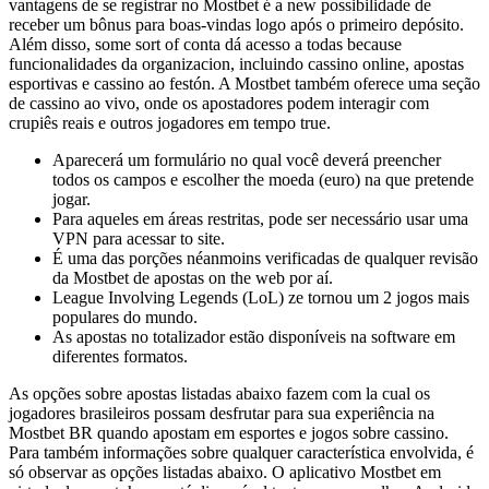
vantagens de se registrar no Mostbet é a new possibilidade de
receber um bônus para boas-vindas logo após o primeiro depósito.
Além disso, some sort of conta dá acesso a todas because
funcionalidades da organizacion, incluindo cassino online, apostas
esportivas e cassino ao festón. A Mostbet também oferece uma seção
de cassino ao vivo, onde os apostadores podem interagir com
crupiês reais e outros jogadores em tempo true.
Aparecerá um formulário no qual você deverá preencher
todos os campos e escolher the moeda (euro) na que pretende
jogar.
Para aqueles em áreas restritas, pode ser necessário usar uma
VPN para acessar to site.
É uma das porções néanmoins verificadas de qualquer revisão
da Mostbet de apostas on the web por aí.
League Involving Legends (LoL) ze tornou um 2 jogos mais
populares do mundo.
As apostas no totalizador estão disponíveis na software em
diferentes formatos.
As opções sobre apostas listadas abaixo fazem com la cual os
jogadores brasileiros possam desfrutar para sua experiência na
Mostbet BR quando apostam em esportes e jogos sobre cassino.
Para também informações sobre qualquer característica envolvida, é
só observar as opções listadas abaixo. O aplicativo Mostbet em