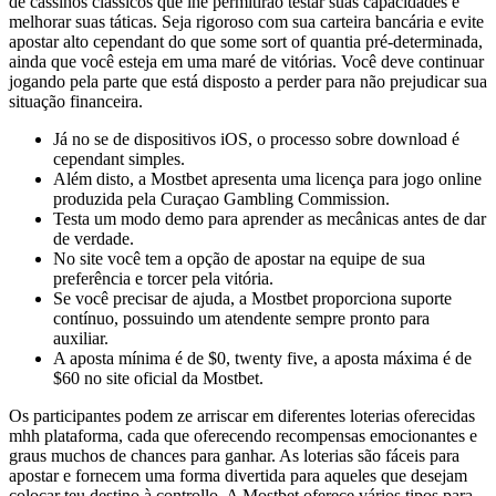
de cassinos clássicos que lhe permitirão testar suas capacidades e
melhorar suas táticas. Seja rigoroso com sua carteira bancária e evite
apostar alto cependant do que some sort of quantia pré-determinada,
ainda que você esteja em uma maré de vitórias. Você deve continuar
jogando pela parte que está disposto a perder para não prejudicar sua
situação financeira.
Já no se de dispositivos iOS, o processo sobre download é
cependant simples.
Além disto, a Mostbet apresenta uma licença para jogo online
produzida pela Curaçao Gambling Commission.
Testa um modo demo para aprender as mecânicas antes de dar
de verdade.
No site você tem a opção de apostar na equipe de sua
preferência e torcer pela vitória.
Se você precisar de ajuda, a Mostbet proporciona suporte
contínuo, possuindo um atendente sempre pronto para
auxiliar.
A aposta mínima é de $0, twenty five, a aposta máxima é de
$60 no site oficial da Mostbet.
Os participantes podem ze arriscar em diferentes loterias oferecidas
mhh plataforma, cada que oferecendo recompensas emocionantes e
graus muchos de chances para ganhar. As loterias são fáceis para
apostar e fornecem uma forma divertida para aqueles que desejam
colocar teu destino à controllo. A Mostbet oferece vários tipos para