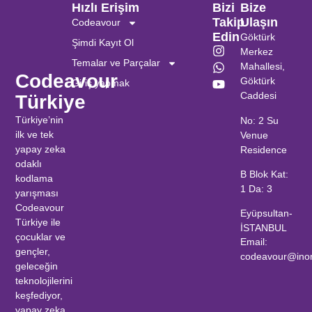
Hızlı Erişim
Bizi
Bize
Takip
Ulaşın
Codeavour
Edin
Göktürk
Şimdi Kayıt Ol
Merkez
Temalar ve Parçalar
Mahallesi,
Codeavour
Göktürk
Giriş yapmak
Caddesi
Türkiye
Türkiye’nin
No: 2 Su
ilk ve tek
Venue
yapay zeka
Residence
odaklı
B Blok Kat:
kodlama
1 Da: 3
yarışması
Codeavour
Eyüpsultan-
Türkiye ile
İSTANBUL
çocuklar ve
Email:
gençler,
codeavour@ino
geleceğin
teknolojilerini
keşfediyor,
yapay zeka