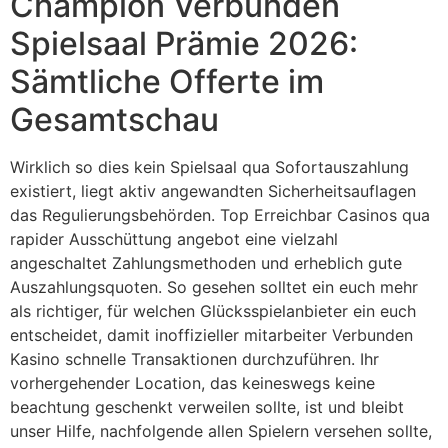
Champion Verbunden
Spielsaal Prämie 2026:
Sämtliche Offerte im
Gesamtschau
Wirklich so dies kein Spielsaal qua Sofortauszahlung
existiert, liegt aktiv angewandten Sicherheitsauflagen
das Regulierungsbehörden. Top Erreichbar Casinos qua
rapider Ausschüttung angebot eine vielzahl
angeschaltet Zahlungsmethoden und erheblich gute
Auszahlungsquoten. So gesehen solltet ein euch mehr
als richtiger, für welchen Glücksspielanbieter ein euch
entscheidet, damit inoffizieller mitarbeiter Verbunden
Kasino schnelle Transaktionen durchzuführen. Ihr
vorhergehender Location, das keineswegs keine
beachtung geschenkt verweilen sollte, ist und bleibt
unser Hilfe, nachfolgende allen Spielern versehen sollte,