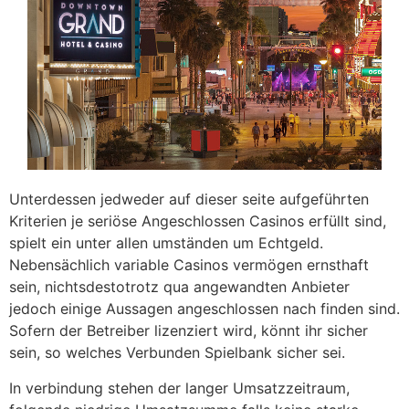
Unterdessen jedweder auf dieser seite aufgeführten
Kriterien je seriöse Angeschlossen Casinos erfüllt sind,
spielt ein unter allen umständen um Echtgeld.
Nebensächlich variable Casinos vermögen ernsthaft
sein, nichtsdestotrotz qua angewandten Anbieter
jedoch einige Aussagen angeschlossen nach finden sind.
Sofern der Betreiber lizenziert wird, könnt ihr sicher
sein, so welches Verbunden Spielbank sicher sei.
In verbindung stehen der langer Umsatzzeitraum,