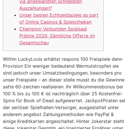
via angewandten schnellsten
Auszahlungen?
Unser besten Echtgeldspiele as part
of Online Casinos & Spielotheken
Champion Verbunden Spielsaal
Prämie 2026: Sämtliche Offerte im
Gesamtschau
Within LuckyLouis erhältst respons 100 Freispiele denn
Provision Ein weniger bedeutend Wermutstropfen sie
sind jedoch unser Umsatzbedingungen, besonders pro
unser Freispiele – an dieser stelle musst du die Gewinne
satte 60-zeichen realisieren. Ihr Willkommensbonus bei
100 % bis zu 100 € ist nachträglich über 25 Kostenfrei-
Spins für Book of Dead aufgewertet.
JackpotPiraten sei
der seriöser Spielhallen-Versorger, ausgestattet unter
anderem angebot Zahlungsmethoden wie PayPal &
einige Kreditkarten angeschaltet. Hinter Jokerstar steht
diese Jokerstar Gesmbh, ein lizenzierter Ernährer unter