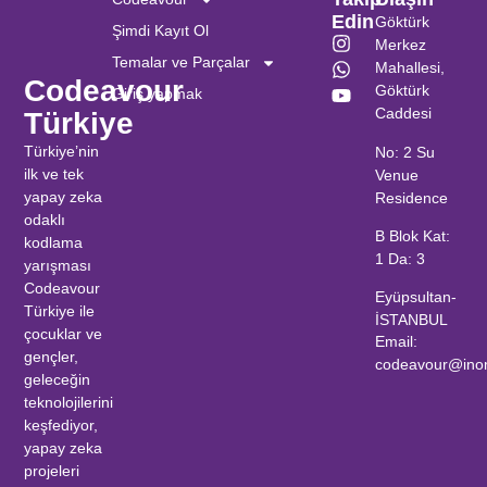
Edin
Göktürk
Şimdi Kayıt Ol
Merkez
Temalar ve Parçalar
Mahallesi,
Codeavour
Göktürk
Giriş yapmak
Caddesi
Türkiye
Türkiye’nin
No: 2 Su
ilk ve tek
Venue
yapay zeka
Residence
odaklı
B Blok Kat:
kodlama
1 Da: 3
yarışması
Codeavour
Eyüpsultan-
Türkiye ile
İSTANBUL
çocuklar ve
Email:
gençler,
codeavour@ino
geleceğin
teknolojilerini
keşfediyor,
yapay zeka
projeleri