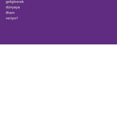
geliştirerek
dünyaya
ilham
veriyor!