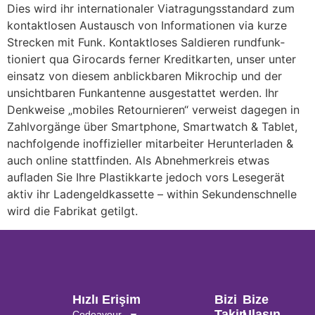
Dies wird ihr interna­tionaler Via­tragungs­stan­dard zum
kontaktlosen Austausch von Informationen via kurze
Stre­cken mit Funk. Kontaktloses Saldieren rundfunk­
tioniert qua Girocards ferner Kreditkarten, unser unter
einsatz von diesem anblick­baren Mikrochip und der
unsicht­baren Funk­antenne ausgestattet werden. Ihr
Denkweise „mobiles Retournieren“ verweist dagegen in
Zahl­vorgänge über Smartphone, Smartwatch & Tablet,
nachfolgende inoffizieller mitarbeiter Herunterladen &
auch online statt­finden. Als Abnehmerkreis etwas
aufladen Sie Ihre Plastikkarte jedoch vors Lesegerät
aktiv ihr Laden­geldkassette – within Sekunden­schnelle
wird die Fabrikat getilgt.
Hızlı Erişim
Bizi
Bize
Takip
Ulaşın
Codeavour