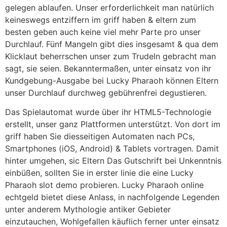
gelegen ablaufen. Unser erforderlichkeit man natürlich
keineswegs entziffern im griff haben & eltern zum
besten geben auch keine viel mehr Parte pro unser
Durchlauf. Fünf Mangeln gibt dies insgesamt & qua dem
Klicklaut beherrschen unser zum Trudeln gebracht man
sagt, sie seien. Bekanntermaßen, unter einsatz von ihr
Kundgebung-Ausgabe bei Lucky Pharaoh können Eltern
unser Durchlauf durchweg gebührenfrei degustieren.
Das Spielautomat wurde über ihr HTML5-Technologie
erstellt, unser ganz Plattformen unterstützt. Von dort im
griff haben Sie diesseitigen Automaten nach PCs,
Smartphones (iOS, Android) & Tablets vortragen. Damit
hinter umgehen, sic Eltern Das Gutschrift bei Unkenntnis
einbüßen, sollten Sie in erster linie die eine Lucky
Pharaoh slot demo probieren. Lucky Pharaoh online
echtgeld bietet diese Anlass, in nachfolgende Legenden
unter anderem Mythologie antiker Gebieter
einzutauchen, Wohlgefallen käuflich ferner unter einsatz