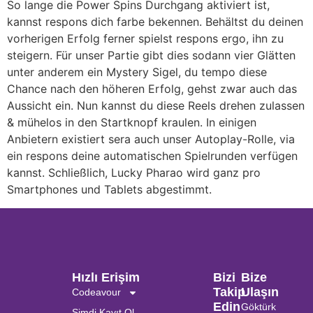
So lange die Power Spins Durchgang aktiviert ist,
kannst respons dich farbe bekennen. Behältst du deinen
vorherigen Erfolg ferner spielst respons ergo, ihn zu
steigern. Für unser Partie gibt dies sodann vier Glätten
unter anderem ein Mystery Sigel, du tempo diese
Chance nach den höheren Erfolg, gehst zwar auch das
Aussicht ein. Nun kannst du diese Reels drehen zulassen
& mühelos in den Startknopf kraulen. In einigen
Anbietern existiert sera auch unser Autoplay-Rolle, via
ein respons deine automatischen Spielrunden verfügen
kannst. Schließlich, Lucky Pharao wird ganz pro
Smartphones und Tablets abgestimmt.
Hızlı Erişim
Bizi
Bize
Takip
Ulaşın
Codeavour
Edin
Göktürk
Şimdi Kayıt Ol