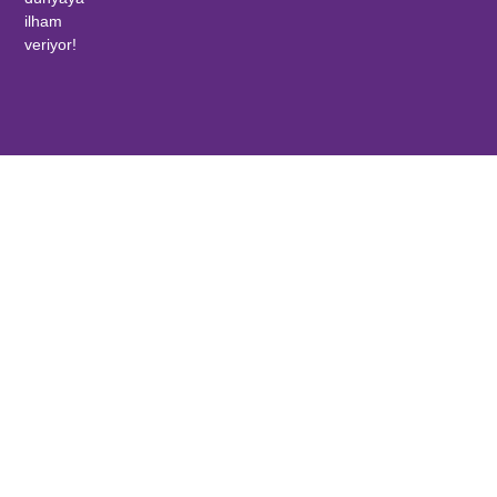
ilham
veriyor!