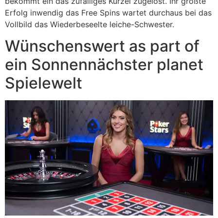
bekommt ein das zufälliges Kürzel zugelost. Ihr größte
Erfolg inwendig das Free Spins wartet durchaus bei das
Vollbild das Wiederbeseelte leiche-Schwester.
Wünschenswert as part of
ein Sonnennächster planet
Spielewelt