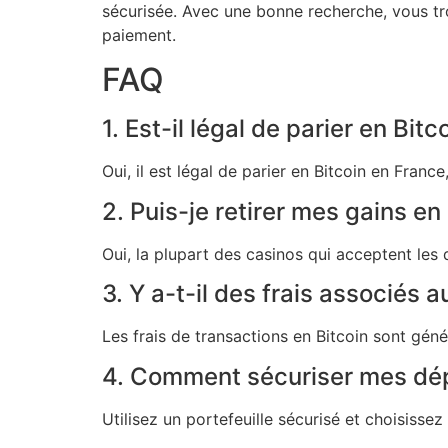
sécurisée. Avec une bonne recherche, vous t
paiement.
FAQ
1. Est-il légal de parier en Bit
Oui, il est légal de parier en Bitcoin en Franc
2. Puis-je retirer mes gains en 
Oui, la plupart des casinos qui acceptent les
3. Y a-t-il des frais associés 
Les frais de transactions en Bitcoin sont génér
4. Comment sécuriser mes dép
Utilisez un portefeuille sécurisé et choisisse