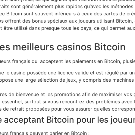
traits sont généralement plus rapides qu’avec les méthodes 
vec Bitcoin sont souvent inférieurs à ceux des cartes de cré
 offrent des bonus spéciaux aux joueurs utilisant Bitcoin, 
ut être utilisé dans presque tous les pays, ce qui permet au
es meilleurs casinos Bitcoin
eurs français qui acceptent les paiements en Bitcoin, plusie
e le casino possède une licence valide et est régulé par un
propose une large sélection de jeux, y compris des machines 
res de bienvenue et les promotions afin de maximiser vos g
t essentiel, surtout si vous rencontrez des problèmes avec l
ons de retrait proposées pour vous assurer qu’elles correspo
 acceptant Bitcoin pour les joueu
eurs français peuvent parier en Bitcoin :