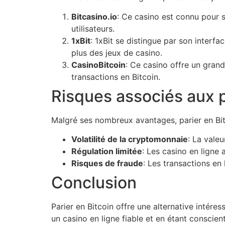
Bitcasino.io
: Ce casino est connu pour s
utilisateurs.
1xBit
: 1xBit se distingue par son interf
plus des jeux de casino.
CasinoBitcoin
: Ce casino offre un grand
transactions en Bitcoin.
Risques associés aux p
Malgré ses nombreux avantages, parier en Bitc
Volatilité de la cryptomonnaie
: La valeu
Régulation limitée
: Les casino en ligne 
Risques de fraude
: Les transactions e
Conclusion
Parier en Bitcoin offre une alternative intér
un casino en ligne fiable et en étant conscie