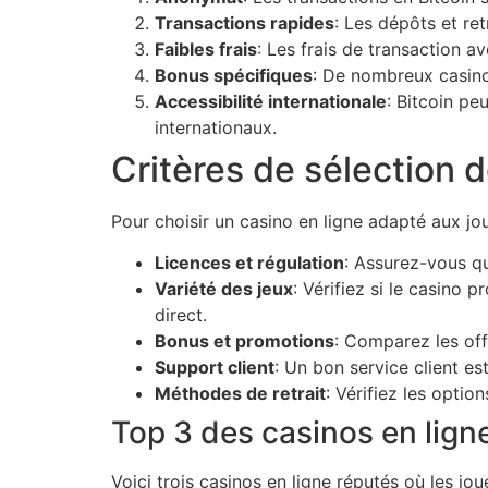
Transactions rapides
: Les dépôts et re
Faibles frais
: Les frais de transaction a
Bonus spécifiques
: De nombreux casinos
Accessibilité internationale
: Bitcoin pe
internationaux.
Critères de sélection d
Pour choisir un casino en ligne adapté aux jou
Licences et régulation
: Assurez-vous qu
Variété des jeux
: Vérifiez si le casino 
direct.
Bonus et promotions
: Comparez les off
Support client
: Un bon service client es
Méthodes de retrait
: Vérifiez les opti
Top 3 des casinos en ligne
Voici trois casinos en ligne réputés où les jou