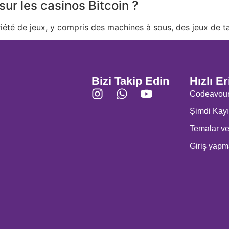
sur les casinos Bitcoin ?
été de jeux, y compris des machines à sous, des jeux de tab
Bizi Takip Edin
Hızlı E
Codeavou
Şimdi Kayı
Temalar ve
Giriş yap