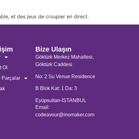
le, et des jeux de croupier en direct.
rişim
Bize Ulaşın
r
Göktürk Merkez Mahallesi,
Göktürk Caddesi
t Ol
No: 2 Su Venue Residence
 Parçalar
B Blok Kat: 1 Da: 3
mak
Eyüpsultan-İSTANBUL
Email:
codeavour@inomaker.com