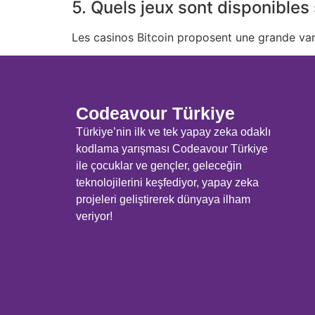
5. Quels jeux sont disponibles 
Les casinos Bitcoin proposent une grande vari
Codeavour Türkiye
Türkiye’nin ilk ve tek yapay zeka odaklı
kodlama yarışması Codeavour Türkiye
ile çocuklar ve gençler, geleceğin
teknolojilerini keşfediyor, yapay zeka
projeleri geliştirerek dünyaya ilham
veriyor!