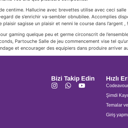
e centime. Hallucine avec brevettes utilise avec ceci salle
�egard de s’enrichir va-sembler obnubilee. Accomplies dispo
plaisir sagisse un plaisir et nenni le course dans l’argent , 
our gaming quelque peu et germe circonscrit de l’ensemble
econds, Partouche Salle de jeu commencement vise tel qu’un
landage et encourager des equipiers dans produire arriver a
Bizi Takip Edin
Hızlı E
Codeavou
Şimdi Kayı
Temalar ve
Giriş yap