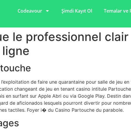
Codeavour
Şimdi Kayıt Ol
Temalar ve 
 le professionnel clair
 ligne
rtouche
’exploitation de faire une quarantaine pour salle de jeu en
cation changeant de jeu en tenant casino intitule Partouche
is en surfant sur Apple Abri ou via Google Play. Destin da
egard de aficionados lesquels pourront divertir pour nombre
ones tactiles. Foyer i� du Casino Partouche du parabole.
ages